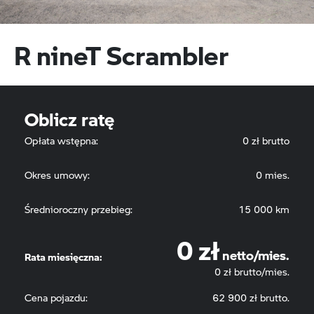
R nineT Scrambler
R 18
R 18 Class
Oblicz ratę
0
0
zł netto/mies.
zł netto/mie
0
zł brutto/mies.
0
zł brutto/mies.
Opłata wstępna:
0
zł brutto
Okres umowy:
0
mies.
Średnioroczny przebieg:
15 000
km
Tour
0 zł
Sport
netto/mies.
Rata miesięczna:
0
zł brutto/mies.
Cena pojazdu:
62 900 zł brutto.