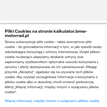
Pliki Cookies na stronie kalkulator.bmw-
motorrad.pl
Strona wykorzystuje pliki cookie – także zewnętrzne pliki
cookie – do gromadzenia informacji o tym, w jaki sposób osoby
© BMW 2026
odwiedzające korzystają z witryny internetowej. Dzięki plikom
Uwaga: Wszystkie motocykle dostarczane
cookie na bieżąco ulepszamy działanie witryny oraz
są wyłącznie z wyposażeniem
zapewniamy użytkownikom optymalne warunki korzystania z
wymaganym przepisami prawa (np.
reflektory są zgodne z normą Euro 4).
serwisu i oferty dostosowane do ich zainteresowań. Klikając
Motocykle zaprezentowane
przycisk „Akceptuj”, zgadzasz się na używanie tych plików
na ilustracjach i filmach na stronie także
mogą się różnić. Zdjęcia mogą zawierać
cookie. Aby uzyskać szczegółowe informacje o korzystaniu z
opcjonalne dodatki.
plików cookie albo w dowolnej chwili zmienić preferencje,
Nota prawna:
kliknij „Więcej informacji, między innymi o wyłączaniu plików
Niniejsza symulacja nie stanowi oferty w
rozumieniu art. 66 Kodeksu cywilnego.
cookie”.
Zawarcie umowy leasingu uzależnione
jest od pozytywnego wyniku weryfikacji
Więcej informacji, między innymi o wyłączaniu plików cookie.
prawno-finansowej Klienta oraz zawarcia
ubezpieczenia OC/AC. BMW Leasing